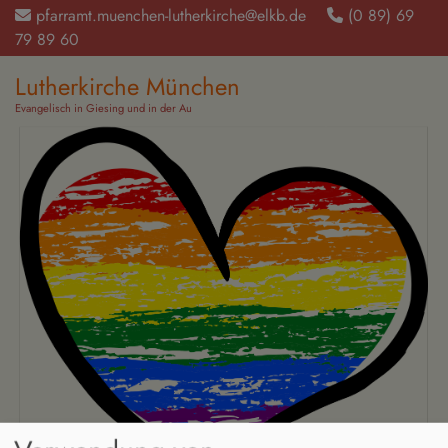
Direkt
pfarramt.muenchen-lutherkirche@elkb.de
(0 89) 69
zum
79 89 60‬
Inhalt
Lutherkirche München
Evangelisch in Giesing und in der Au