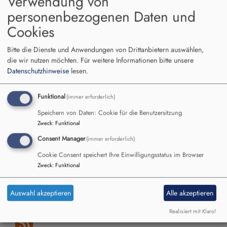
Verwendung von
personenbezogenen Daten und
Cookies
Hauptnavigation
Bitte die Dienste und Anwendungen von Drittanbietern auswählen,
die wir nutzen möchten.
Für weitere Informationen bitte unsere
Datenschutzhinweise
lesen.
Startseite
Hausmeister
Funktional
(immer erforderlich)
Hausmeister
Speichern von Daten: Cookie für die Benutzersitzung
Zweck
:
Funktional
Consent Manager
(immer erforderlich)
Cookie Consent speichert Ihre Einwilligungsstatus im Browser
Unser Team
Zweck
:
Funktional
über
Weiterlesen
Unse
Auswahl akzeptieren
Alle akzeptieren
Tea
Realisiert mit Klaro!