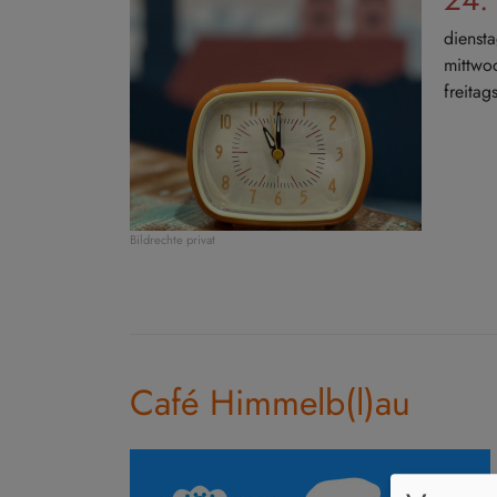
diens
mittw
freit
Bildrechte
privat
Café Himmelb(l)au