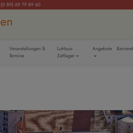
(0 89) 69 79 89 60‬
hen
Veranstaltungen &
LuMaus-
Angebote
Barriere
Termine
Zeltlager