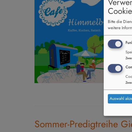
Verwe
Cookie
Bitte die Die
weitere Infor
Funk
Spe
Zwe
Con
Cook
Zwe
Auswahl akze
Sommer-Predigtreihe Gi