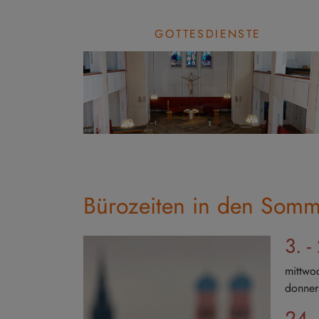
GOTTESDIENSTE
Bürozeiten in den Somm
3. -
mittw
donner
24.