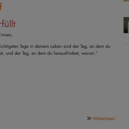
in
f
der
Lutherk
füllt
*innen,
ichtigsten Tage in deinem Leben sind der Tag, an dem du
st, und der Tag, an dem du herausfindest, warum.“
über
Weiterlesen
Der