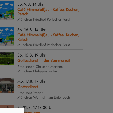
So, 9.8. 14 Uhr
Café Himmelb(l)au - Kaffee, Kuchen,
Ratsch
München
Friedhof Perlacher Forst
So, 16.8. 14 Uhr
Café Himmelb(l)au - Kaffee, Kuchen,
Ratsch
München
Friedhof Perlacher Forst
So, 16.8. 19 Uhr
Gottesdienst in der Sommerzeit
Prädikantin Christina Mertens
ten
München
Philippuskirche
Mo, 17.8. 17 Uhr
ferien
Gottesdienst
Prädikant Prager
München
Wohnstift am Entenbach
Fr, 21.8. 17-18:30 Uhr
Flötengruppe