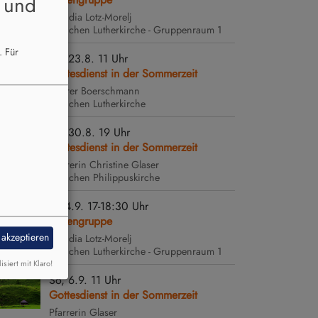
 und
Claudia Lotz-Morelj
München
Lutherkirche - Gruppenraum 1
n.
Für
So, 23.8. 11 Uhr
Gottesdienst in der Sommerzeit
Pfarrer Boerschmann
München
Lutherkirche
So, 30.8. 19 Uhr
Gottesdienst in der Sommerzeit
Pfarrerin Christine Glaser
München
Philippuskirche
Fr, 4.9. 17-18:30 Uhr
Flötengruppe
 akzeptieren
Claudia Lotz-Morelj
b(l)au
München
Lutherkirche - Gruppenraum 1
isiert mit Klaro!
So, 6.9. 11 Uhr
Gottesdienst in der Sommerzeit
Pfarrerin Glaser