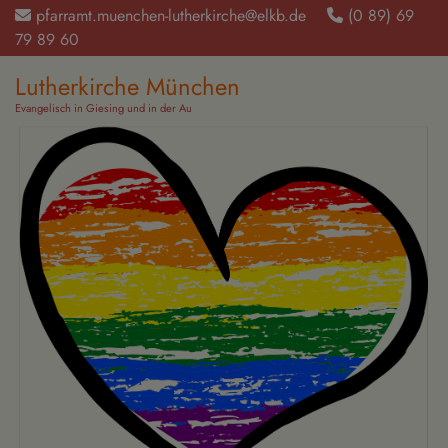
Direkt
pfarramt.muenchen-lutherkirche@elkb.de
(0 89) 69
zum
79 89 60‬
Inhalt
Lutherkirche München
Evangelisch in Giesing und in der Au