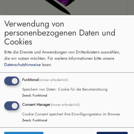
Verwendung von
Hauptnavigation
personenbezogenen Daten und
Cookies
Startseite
Taufe
Bitte die Dienste und Anwendungen von Drittanbietern auswählen,
die wir nutzen möchten.
Für weitere Informationen bitte unsere
Datenschutzhinweise
lesen.
Taufe
Funktional
(immer erforderlich)
Speichern von Daten: Cookie für die Benutzersitzung
Pfarrer, Pfarrerin und
Zweck
:
Funktional
Consent Manager
(immer erforderlich)
Diakon
Cookie Consent speichert Ihre Einwilligungsstatus im Browser
über
Weiterlesen
Zweck
:
Funktional
Pfar
Pfar