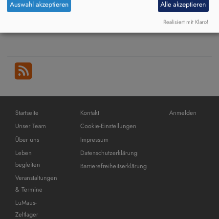
Auswahl akzeptieren
Alle akzeptieren
und
Leben begleiten
Dia
Realisiert mit Klaro!
über
Weiterlesen
Leb
begl
Hauptnavigation
Fußbereichsmenü
Benutzermenü
Startseite
Kontakt
Anmelden
Unser Team
Cookie-Einstellungen
Über uns
Impressum
Leben
Datenschutzerklärung
begleiten
Barrierefreiheitserklärung
Veranstaltungen
& Termine
LuMaus-
Zeltlager