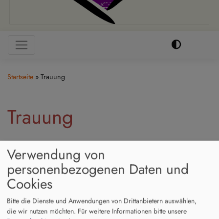
Hauptnavigation
Startseite
Trauung
Trauung
Verwendung von
Der Trauspruch
personenbezogenen Daten und
Cookies
Es ist eine lange lutherische Tradition, dass die Bibel eine
Bitte die Dienste und Anwendungen von Drittanbietern auswählen,
große Rolle spielt. Martin Luther hat die Bibel ins
die wir nutzen möchten.
Für weitere Informationen bitte unsere