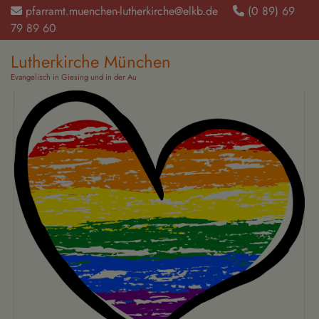
Direkt
pfarramt.muenchen-lutherkirche@elkb.de
(0 89) 69
zum
79 89 60‬
Inhalt
Lutherkirche München
Evangelisch in Giesing und in der Au